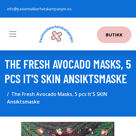
info@pasientsikkerhetskampanjen.no
BUTIKK
THE FRESH AVOCADO MASKS, 5
PCS IT'S SKIN ANSIKTSMASKE
The Fresh Avocado Masks, 5 pcs It'S SKIN
Ansiktsmaske