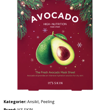
Kategorier:
Ansikt
,
Peeling
Brand:
It'S SKIN