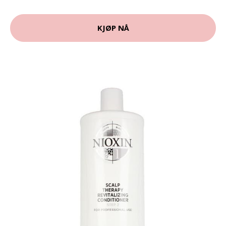
KJØP NÅ