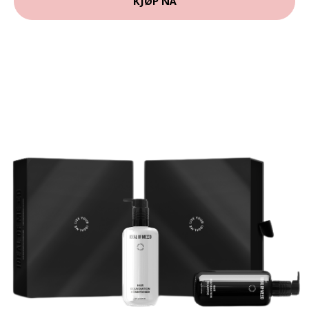
KJØP NÅ