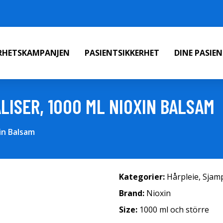
ERHETSKAMPANJEN
PASIENTSIKKERHET
DINE PASIE
LISER, 1000 ML NIOXIN BALSAM
xin Balsam
Kategorier:
Hårpleie
,
Sjam
Brand:
Nioxin
Size:
1000 ml och större