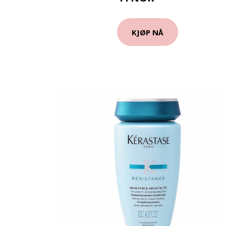
KJØP NÅ