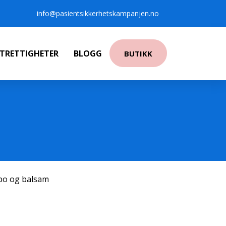
info@pasientsikkerhetskampanjen.no
NTRETTIGHETER
BLOGG
BUTIKK
po og balsam