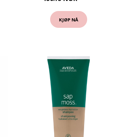
KJØP NÅ