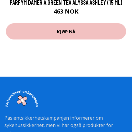
PARFYM DAMER A.GREEN TEA ALYSSA ASHLEY (15 ML)
463 NOK
KJØP NÅ
Pasientsikkerhetskampanjen informerer om
sykehussikkerhet, men vi har også produkter for