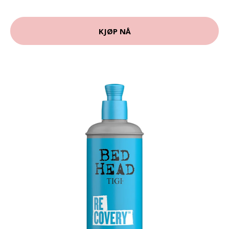
KJØP NÅ