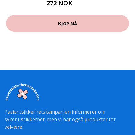
272 NOK
340 NOK
KJØP NÅ
Pasientsikkerhetskampanjen informerer om
sykehussikkerhet, men vi har også produkter for
velvære.