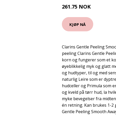
261.75 NOK
349 NOK
KJØP NÅ
Clarins Gentle Peeling Sm
peeling Clarins Gentle Pee
korn og fungerer som et ko
øyeblikkelig myk og glatt me
og hudtyper, til og med sens
naturlig Leire som er dyptr
hudceller og Primula som 
og kveld på tørr hud, la hvi
myke bevegelser fra midten 
én retning. Kan brukes 1-2 
Gentle Peeling Smooth Awa