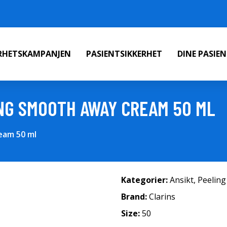
ERHETSKAMPANJEN
PASIENTSIKKERHET
DINE PASIE
NG SMOOTH AWAY CREAM 50 ML
eam 50 ml
Kategorier:
Ansikt
,
Peeling
Brand:
Clarins
Size:
50