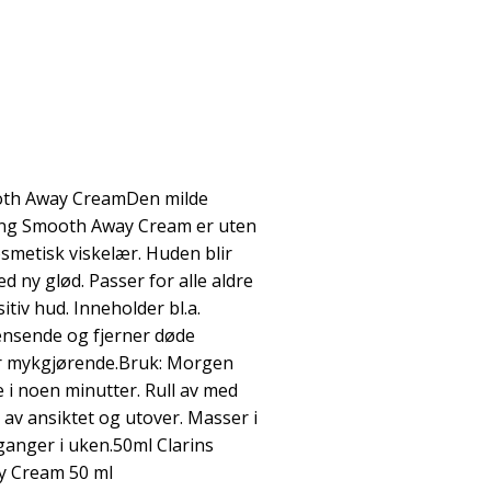
ooth Away CreamDen milde
ling Smooth Away Cream er uten
smetisk viskelær. Huden blir
d ny glød. Passer for alle aldre
itiv hud. Inneholder bl.a.
ensende og fjerner døde
er mykgjørende.Bruk: Morgen
le i noen minutter. Rull av med
av ansiktet og utover. Masser i
ganger i uken.50ml Clarins
y Cream 50 ml