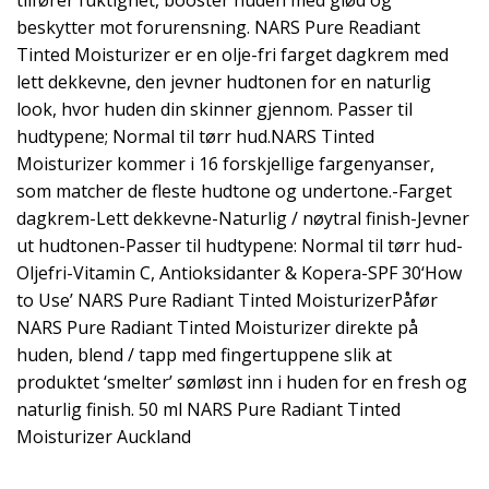
tilfører fuktighet, booster huden med glød og
beskytter mot forurensning. NARS Pure Readiant
Tinted Moisturizer er en olje-fri farget dagkrem med
lett dekkevne, den jevner hudtonen for en naturlig
look, hvor huden din skinner gjennom. Passer til
hudtypene; Normal til tørr hud.NARS Tinted
Moisturizer kommer i 16 forskjellige fargenyanser,
som matcher de fleste hudtone og undertone.-Farget
dagkrem-Lett dekkevne-Naturlig / nøytral finish-Jevner
ut hudtonen-Passer til hudtypene: Normal til tørr hud-
Oljefri-Vitamin C, Antioksidanter & Kopera-SPF 30‘How
to Use’ NARS Pure Radiant Tinted MoisturizerPåfør
NARS Pure Radiant Tinted Moisturizer direkte på
huden, blend / tapp med fingertuppene slik at
produktet ‘smelter’ sømløst inn i huden for en fresh og
naturlig finish. 50 ml NARS Pure Radiant Tinted
Moisturizer Auckland