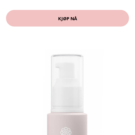
KJØP NÅ