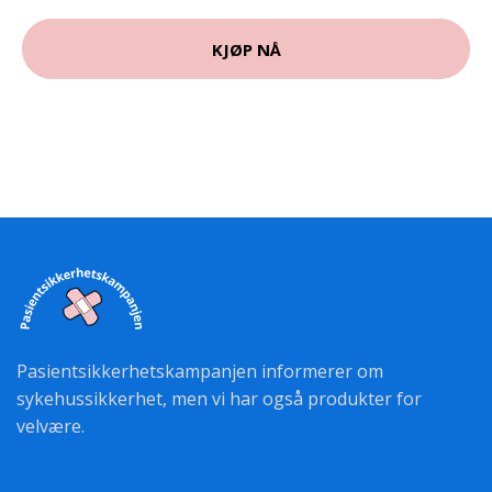
KJØP NÅ
Pasientsikkerhetskampanjen informerer om
sykehussikkerhet, men vi har også produkter for
velvære.