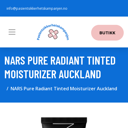
info@pasientsikkerhetskampanjen.no
BUTIKK
NARS PURE RADIANT TINTED
MOISTURIZER AUCKLAND
NARS Pure Radiant Tinted Moisturizer Auckland