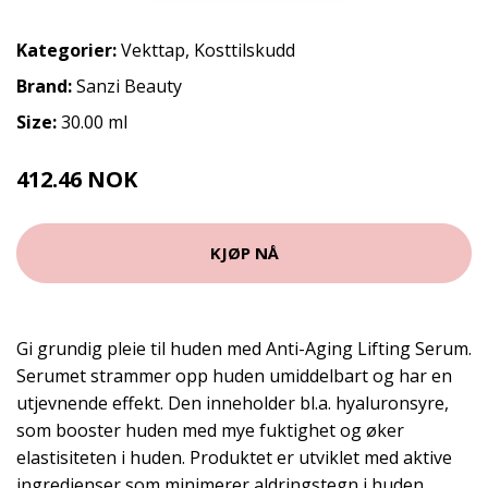
Kategorier:
Vekttap
,
Kosttilskudd
Brand:
Sanzi Beauty
Size:
30.00 ml
412.46 NOK
549.95 NOK
KJØP NÅ
Gi grundig pleie til huden med Anti-Aging Lifting Serum.
Serumet strammer opp huden umiddelbart og har en
utjevnende effekt. Den inneholder bl.a. hyaluronsyre,
som booster huden med mye fuktighet og øker
elastisiteten i huden. Produktet er utviklet med aktive
ingredienser som minimerer aldringstegn i huden.