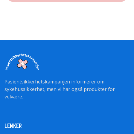
Pasientsikkerhetskampanjen informerer om
sykehussikkerhet, men vi har også produkter for
velvære.
LENKER