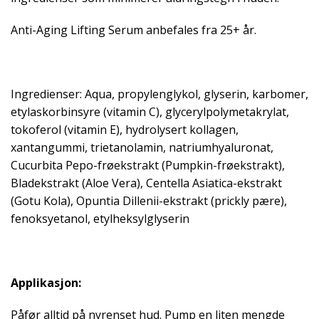
Anti-Aging Lifting Serum anbefales fra 25+ år.
Ingredienser: Aqua, propylenglykol, glyserin, karbomer,
etylaskorbinsyre (vitamin C), glycerylpolymetakrylat,
tokoferol (vitamin E), hydrolysert kollagen,
xantangummi, trietanolamin, natriumhyaluronat,
Cucurbita Pepo-frøekstrakt (Pumpkin-frøekstrakt),
Bladekstrakt (Aloe Vera), Centella Asiatica-ekstrakt
(Gotu Kola), Opuntia Dillenii-ekstrakt (prickly pære),
fenoksyetanol, etylheksylglyserin
Applikasjon:
Påfør alltid på nyrenset hud. Pump en liten mengde