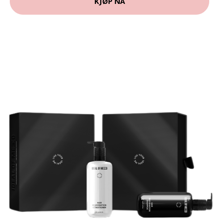
KJØP NÅ