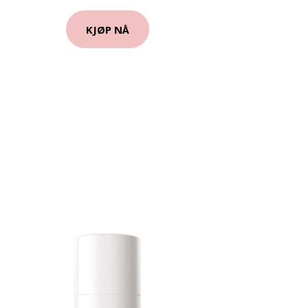
KJØP NÅ