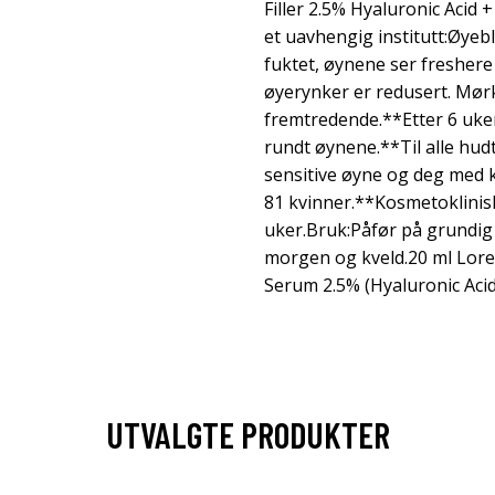
Filler 2.5% Hyaluronic Acid 
et uavhengig institutt:Øyebl
fuktet, øynene ser freshere 
øyerynker er redusert. Mørk
fremtredende.**Etter 6 uker
rundt øynene.**Til alle hudt
sensitive øyne og deg med k
81 kvinner.**Kosmetoklinisk
uker.Bruk:Påfør på grundig
morgen og kveld.20 ml Loreal
Serum 2.5% (Hyaluronic Acid
UTVALGTE PRODUKTER