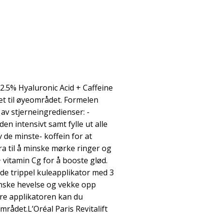
er 2.5% Hyaluronic Acid + Caffeine
let til øyeområdet. Formelen
v stjerneingredienser: -
en intensivt samt fylle ut alle
v de minste- koffein for at
ra til å minske mørke ringer og
 vitamin Cg for å booste glød.
e trippel kuleapplikator med 3
 minske hevelse og vekke opp
re applikatoren kan du
rådet.L’Oréal Paris Revitalift