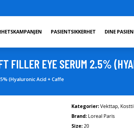
ERHETSKAMPANJEN
PASIENTSIKKERHET
DINE PASIE
FT FILLER EYE SERUM 2.5% (HYA
2.5% (Hyaluronic Acid + Caffe
Kategorier:
Vekttap
,
Kostt
Brand:
Loreal Paris
Size:
20