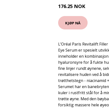
176.25 NOK
235 NOK
KJØP NÅ
L’Oréal Paris Revitalift Fill
Eye Serum er spesielt utvik
inneholder en kombinasjon a
hyaluronsyre for å fukte hud
fine linjer rundt øynene, sel
revitalisere huden ved å bid
trøtthetstegn - niacinamid +
Serumet har en banebrytend
kuler i rustfritt stål for å
trøtte øyne. Med den bøyba
forsiktig massere hele øyeom