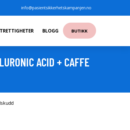
info@pasientsikkerhetskampanjen.no
NTRETTIGHETER
BLOGG
BUTIKK
LURONIC ACID + CAFFE
ilskudd