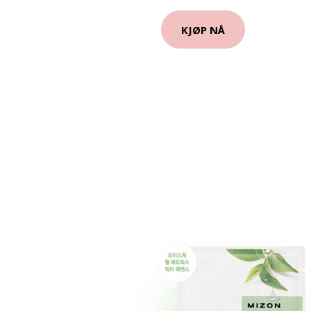
KJØP NÅ