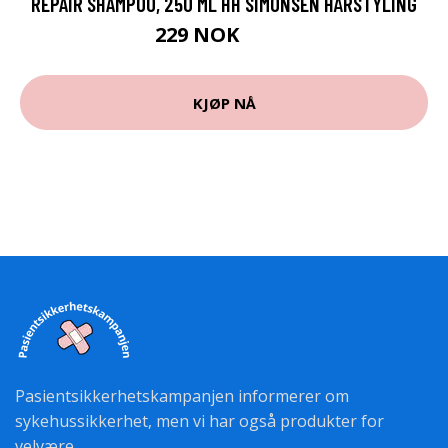
REPAIR SHAMPOO, 250 ML HH SIMONSEN HÅRSTYLING
229 NOK
305 NOK
KJØP NÅ
Pasientsikkerhetskampanjen informerer om
sykehussikkerhet, men vi har også produkter for
velvære.