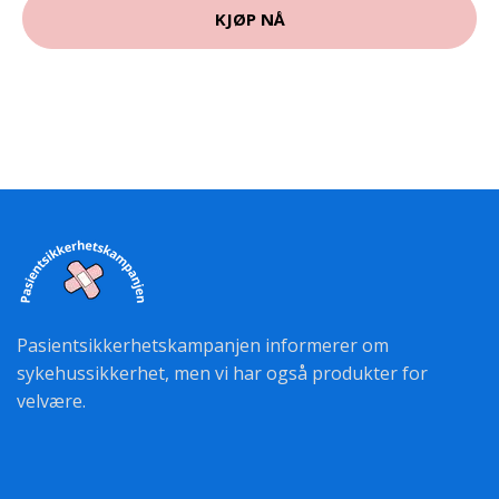
KJØP NÅ
Pasientsikkerhetskampanjen informerer om
sykehussikkerhet, men vi har også produkter for
velvære.