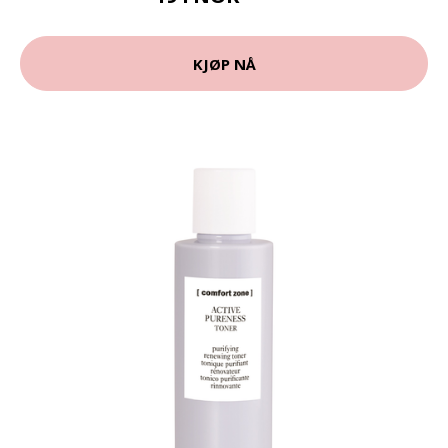
KJØP NÅ