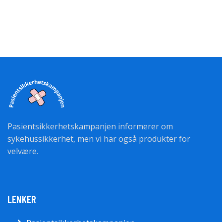
Pasientsikkerhetskampanjen informerer om
sykehussikkerhet, men vi har også produkter for
velvære.
LENKER