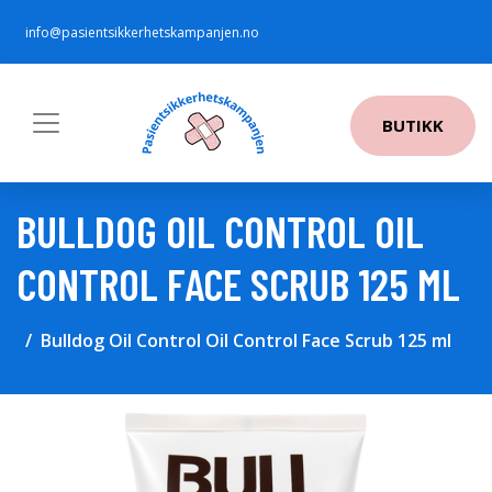
info@pasientsikkerhetskampanjen.no
BUTIKK
BULLDOG OIL CONTROL OIL
CONTROL FACE SCRUB 125 ML
Bulldog Oil Control Oil Control Face Scrub 125 ml