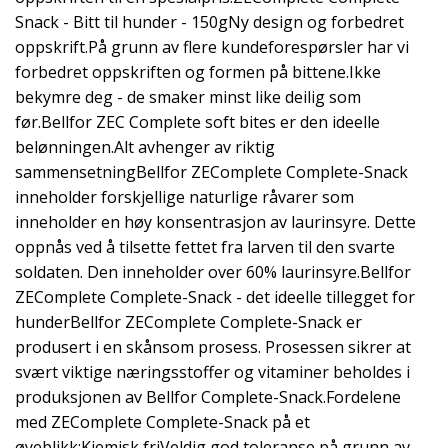
Snack - Bitt til hunder - 150gNy design og forbedret
oppskrift.På grunn av flere kundeforespørsler har vi
forbedret oppskriften og formen på bittene.Ikke
bekymre deg - de smaker minst like deilig som
før.Bellfor ZEC Complete soft bites er den ideelle
belønningen.Alt avhenger av riktig
sammensetningBellfor ZEComplete Complete-Snack
inneholder forskjellige naturlige råvarer som
inneholder en høy konsentrasjon av laurinsyre. Dette
oppnås ved å tilsette fettet fra larven til den svarte
soldaten. Den inneholder over 60% laurinsyre.Bellfor
ZEComplete Complete-Snack - det ideelle tillegget for
hunderBellfor ZEComplete Complete-Snack er
produsert i en skånsom prosess. Prosessen sikrer at
svært viktige næringsstoffer og vitaminer beholdes i
produksjonen av Bellfor Complete-Snack.Fordelene
med ZEComplete Complete-Snack på et
øyeblikk:Kjemisk friVeldig god toleranse på grunn av