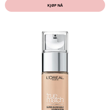
KJØP NÅ