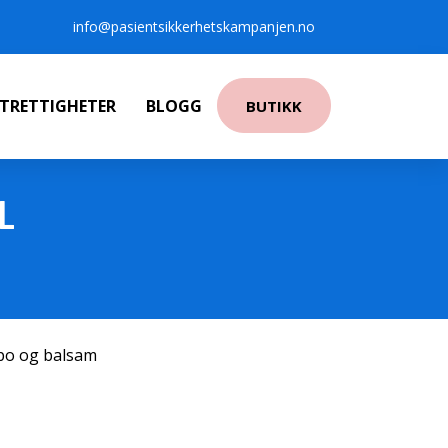
info@pasientsikkerhetskampanjen.no
NTRETTIGHETER
BLOGG
BUTIKK
L
po og balsam