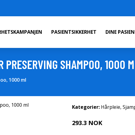
ERHETSKAMPANJEN
PASIENTSIKKERHET
DINE PASIE
OR PRESERVING SHAMPOO, 1000 M
oo, 1000 ml
Kategorier:
Hårpleie
,
Sjam
293.3 NOK
419 NOK