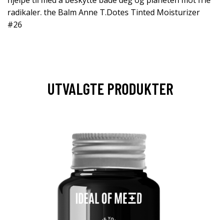
hjelpe til med å beskytte både deg og planeten mot frie
radikaler. the Balm Anne T.Dotes Tinted Moisturizer
#26
UTVALGTE PRODUKTER