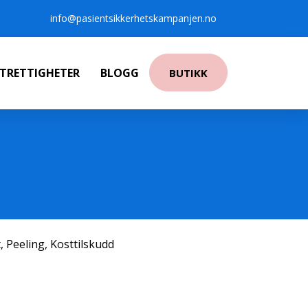
info@pasientsikkerhetskampanjen.no
NTRETTIGHETER
BLOGG
BUTIKK
t
,
Peeling
,
Kosttilskudd