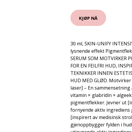
KJØP NÅ
30 ml, SKIN-UNIFY INTENS
lysnende effekt Pigmentfle
SERUM SOM MOTVIRKER P
FOR EN FEILFRI HUD, INSP
TEKNIKKER INNEN ESTETIS
HUD MED GLØD. Motvirker p
laser] – En sammensetning a
vitamin + glabridin + algeek
pigmentflekker. Jevner ut [i
fornyende aktiv ingrediens 
[inspirert av medisinsk str
gjenoppbygger fylden i hud