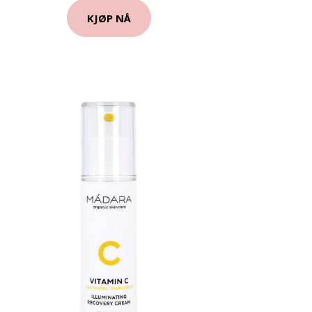
KJØP NÅ