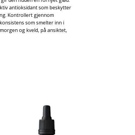
 gir den huden en fornyet glød.
tiv antioksidant som beskytter
ing. Kontrollert gjennom
 konsistens som smelter inn i
morgen og kveld, på ansiktet,