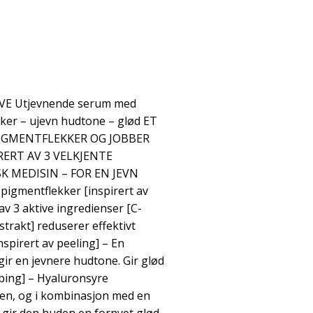
IVE Utjevnende serum med
kker – ujevn hudtone – glød ET
IGMENTFLEKKER OG JOBBER
IRERT AV 3 VELKJENTE
K MEDISIN – FOR EN JEVN
igmentflekker [inspirert av
v 3 aktive ingredienser [C-
strakt] reduserer effektivt
nspirert av peeling] – En
gir en jevnere hudtone. Gir glød
obing] – Hyaluronsyre
en, og i kombinasjon med en