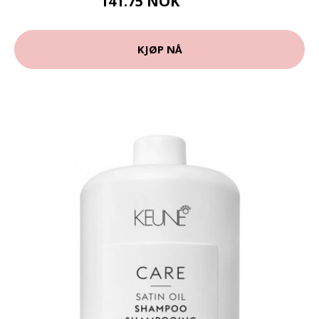
141.75 NOK
189 NOK
KJØP NÅ