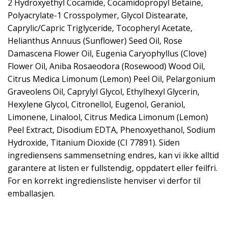
2 Hydroxyethyl Cocamide, Cocamidopropyl Betaine,
Polyacrylate-1 Crosspolymer, Glycol Distearate,
Caprylic/Capric Triglyceride, Tocopheryl Acetate,
Helianthus Annuus (Sunflower) Seed Oil, Rose
Damascena Flower Oil, Eugenia Caryophyllus (Clove)
Flower Oil, Aniba Rosaeodora (Rosewood) Wood Oil,
Citrus Medica Limonum (Lemon) Peel Oil, Pelargonium
Graveolens Oil, Caprylyl Glycol, Ethylhexyl Glycerin,
Hexylene Glycol, Citronellol, Eugenol, Geraniol,
Limonene, Linalool, Citrus Medica Limonum (Lemon)
Peel Extract, Disodium EDTA, Phenoxyethanol, Sodium
Hydroxide, Titanium Dioxide (CI 77891). Siden
ingrediensens sammensetning endres, kan vi ikke alltid
garantere at listen er fullstendig, oppdatert eller feilfri.
For en korrekt ingrediensliste henviser vi derfor til
emballasjen.