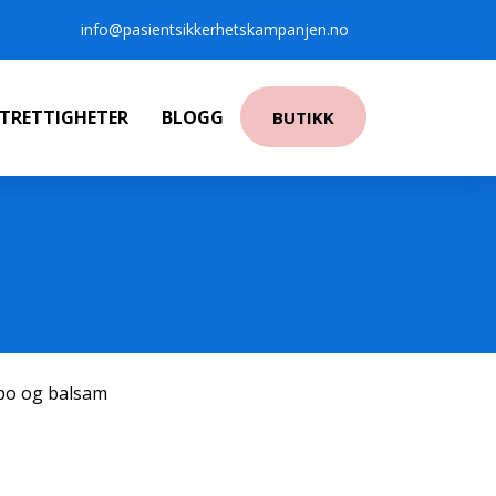
info@pasientsikkerhetskampanjen.no
NTRETTIGHETER
BLOGG
BUTIKK
po og balsam