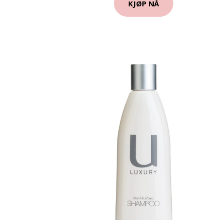
KJØP NÅ