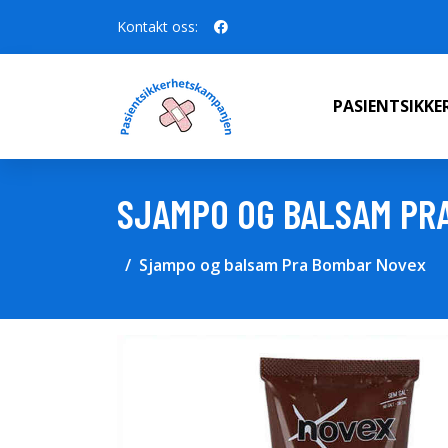
Kontakt oss:
PASIENTSIKK
SJAMPO OG BALSAM PR
Sjampo og balsam Pra Bombar Novex