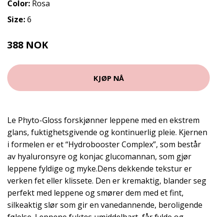
Color:
Rosa
Size:
6
388 NOK
485 NOK
KJØP NÅ
Le Phyto-Gloss forskjønner leppene med en ekstrem
glans, fuktighetsgivende og kontinuerlig pleie. Kjernen
i formelen er et “Hydrobooster Complex”, som består
av hyaluronsyre og konjac glucomannan, som gjør
leppene fyldige og myke.Dens dekkende tekstur er
verken fet eller klissete. Den er kremaktig, blander seg
perfekt med leppene og smører dem med et fint,
silkeaktig slør som gir en vanedannende, beroligende