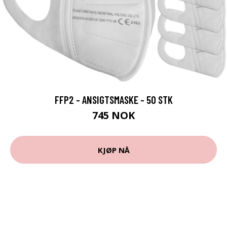
FFP2 - ANSIGTSMASKE - 50 STK
745 NOK
KJØP NÅ