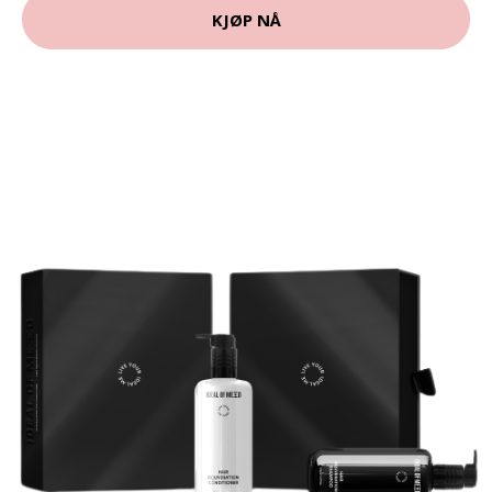
KJØP NÅ