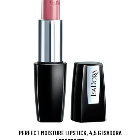
PERFECT MOISTURE LIPSTICK, 4,5 G ISADORA