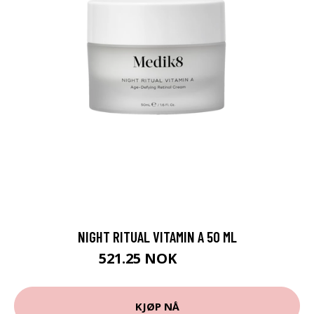
NIGHT RITUAL VITAMIN A 50 ML
521.25 NOK
695 NOK
KJØP NÅ