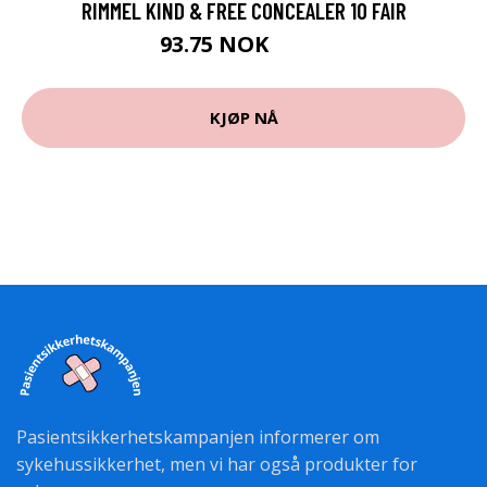
RIMMEL KIND & FREE CONCEALER 10 FAIR
93.75 NOK
125 NOK
KJØP NÅ
Pasientsikkerhetskampanjen informerer om
sykehussikkerhet, men vi har også produkter for