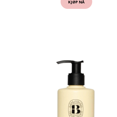
KJØP NÅ