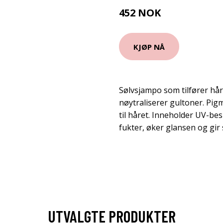
452 NOK
616 NOK
KJØP NÅ
Sølvsjampo som tilfører hå
nøytraliserer gultoner. Pig
til håret. Inneholder UV-bes
fukter, øker glansen og gir s
UTVALGTE PRODUKTER