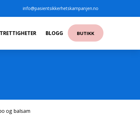
info@pasientsikkerhetskampanjen.no
NTRETTIGHETER
BLOGG
BUTIKK
po og balsam