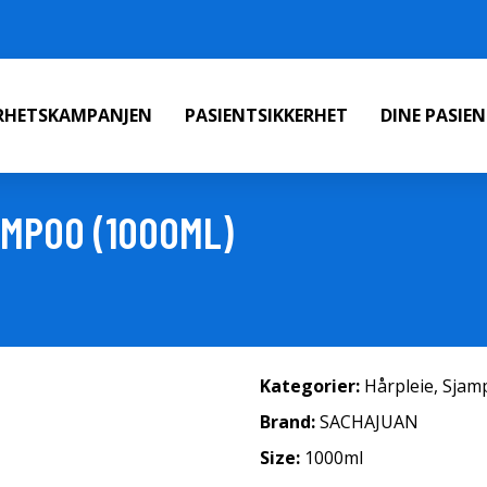
ERHETSKAMPANJEN
PASIENTSIKKERHET
DINE PASIE
MPOO (1000ML)
Kategorier:
Hårpleie
,
Sjam
Brand:
SACHAJUAN
Size:
1000ml