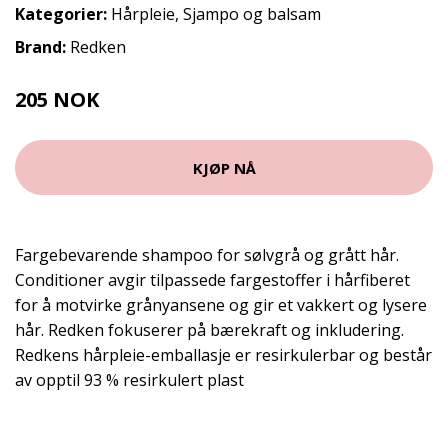
Kategorier:
Hårpleie
,
Sjampo og balsam
Brand:
Redken
205 NOK
289 NOK
KJØP NÅ
Fargebevarende shampoo for sølvgrå og grått hår.
Conditioner avgir tilpassede fargestoffer i hårfiberet
for å motvirke grånyansene og gir et vakkert og lysere
hår. Redken fokuserer på bærekraft og inkludering.
Redkens hårpleie-emballasje er resirkulerbar og består
av opptil 93 % resirkulert plast