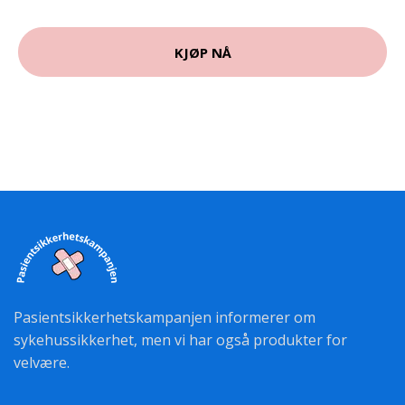
KJØP NÅ
Pasientsikkerhetskampanjen informerer om
sykehussikkerhet, men vi har også produkter for
velvære.