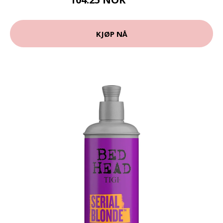
139 NOK
KJØP NÅ