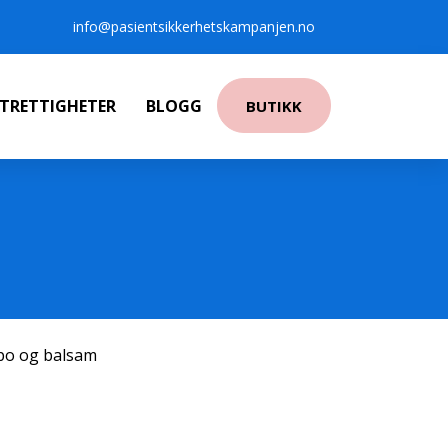
info@pasientsikkerhetskampanjen.no
NTRETTIGHETER
BLOGG
BUTIKK
po og balsam