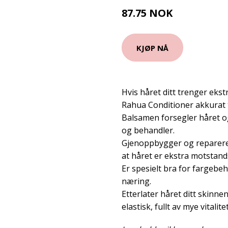
87.75 NOK
97.5 NOK
KJØP NÅ
Hvis håret ditt trenger eks
Rahua Conditioner akkurat 
Balsamen forsegler håret og
og behandler.
Gjenoppbygger og reparerer
at håret er ekstra motstand
Er spesielt bra for fargebe
næring.
Etterlater håret ditt skinn
elastisk, fullt av mye vitalitet