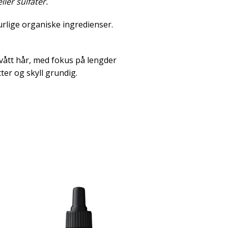
ler sulfater.
rlige organiske ingredienser.
vått hår, med fokus på lengder
tter og skyll grundig.