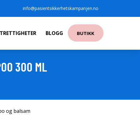
info@pasientsikkerhetskampanjen.no
NTRETTIGHETER
BLOGG
BUTIKK
POO 300 ML
po og balsam