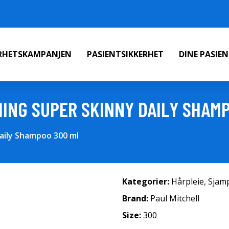
ERHETSKAMPANJEN
PASIENTSIKKERHET
DINE PASIE
ING SUPER SKINNY DAILY SHAM
aily Shampoo 300 ml
Kategorier:
Hårpleie
,
Sjam
Brand:
Paul Mitchell
Size:
300