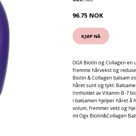
96.75 NOK
129 NOK
KJØP NÅ
OGX Biotin og Collagen en u
fremme hårvekst og reduser
Biotin & Collagen balsam st
håret sunt og tykt. Balsame
Innholdet av Vitamin B-7 bi
i balsamen hjelper håret å h
volum, fremmer vekt og hjelp
ml Ogx Biotin&Collagen Ba