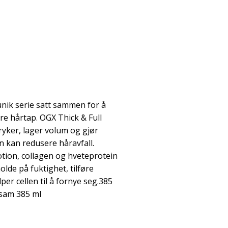
nik serie satt sammen for å
e hårtap. OGX Thick & Full
ryker, lager volum og gjør
n kan redusere håravfall.
otion, collagen og hveteprotein
olde på fuktighet, tilføre
er cellen til å fornye seg.385
lsam 385 ml