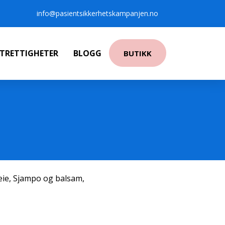
info@pasientsikkerhetskampanjen.no
NTRETTIGHETER
BLOGG
BUTIKK
eie
,
Sjampo og balsam
,