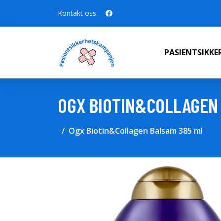
Kontakt oss:
PASIENTSIKK
OGX BIOTIN&COLLAGEN
Ogx Biotin&Collagen Balsam 385 ml