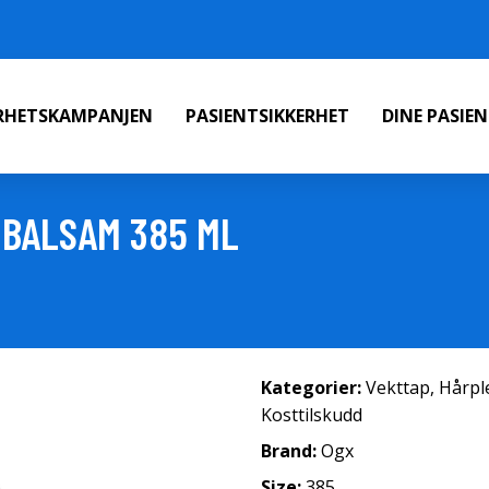
ERHETSKAMPANJEN
PASIENTSIKKERHET
DINE PASIE
 BALSAM 385 ML
Kategorier:
Vekttap
,
Hårpl
Kosttilskudd
Brand:
Ogx
Size:
385