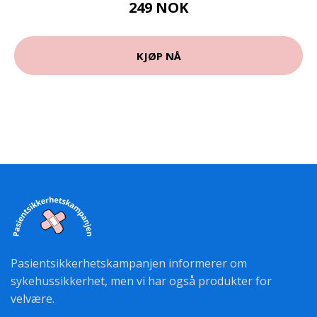
249 NOK
KJØP NÅ
Pasientsikkerhetskampanjen informerer om
sykehussikkerhet, men vi har også produkter for
velvære.