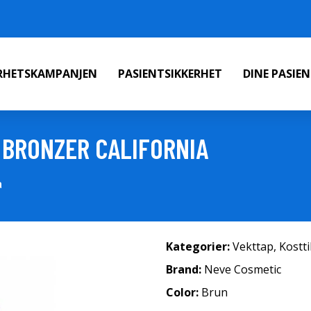
ERHETSKAMPANJEN
PASIENTSIKKERHET
DINE PASIE
 BRONZER CALIFORNIA
a
Kategorier:
Vekttap
,
Kostt
Brand:
Neve Cosmetic
Color:
Brun