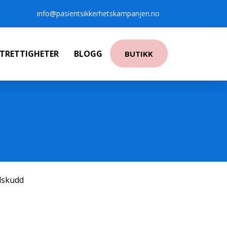
info@pasientsikkerhetskampanjen.no
NTRETTIGHETER
BLOGG
BUTIKK
ilskudd