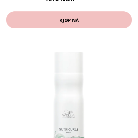
KJØP NÅ