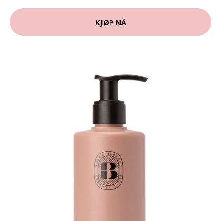
KJØP NÅ