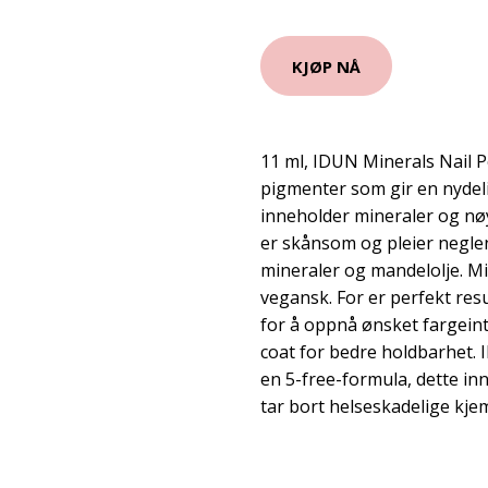
KJØP NÅ
11 ml, IDUN Minerals Nail P
pigmenter som gir en nydel
inneholder mineraler og nø
er skånsom og pleier neglen
mineraler og mandelolje. M
vegansk. For er perfekt res
for å oppnå ønsket fargeint
coat for bedre holdbarhet.
en 5-free-formula, dette i
tar bort helseskadelige kjem