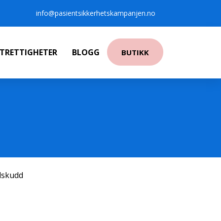
info@pasientsikkerhetskampanjen.no
NTRETTIGHETER
BLOGG
BUTIKK
ilskudd