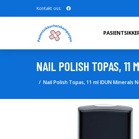
Kontakt oss:
PASIENTSIKK
NAIL POLISH TOPAS, 11
Nail Polish Topas, 11 ml IDUN Minerals 