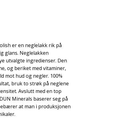
olish er en neglelakk rik på
ig glans. Neglelakken
ye utvalgte ingredienser. Den
e, og beriket med vitaminer,
ild mot hud og negler. 100%
ultat, bruk to strøk på neglene
ensitet. Avslutt med en top
 IDUN Minerals baserer seg på
nnebærer at man i produksjonen
ikaler.