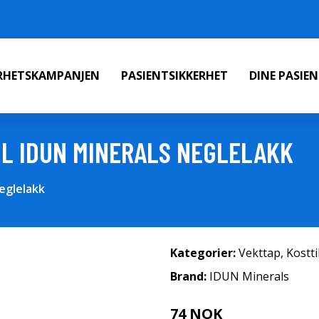
ERHETSKAMPANJEN
PASIENTSIKKERHET
DINE PASIE
 ML IDUN MINERALS NEGLELAKK
Neglelakk
Kategorier:
Vekttap
,
Kostt
Brand:
IDUN Minerals
74 NOK
99 NOK