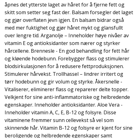
åpnes det ytterste laget av håret for å fjerne fett og
skitt som setter seg fast der. Balsam forsegler det laget
og gjør overflaten jevn igjen. En balsam bidrar også
med mer fuktighet og gjør håret mykt og glansfullt
over lengre tid. Arganolje – Inneholder høye nivåer av
vitamin E og antioksidanter som nærer og styrker
hårcellene. Brennesle - En god behandling for fett hår
og kløende hodebunn. Forebygger flass og stimulerer
blodsirkulasjonen for å redusere fettproduksjonen.
Stimulerer hårvekst. Trollhassel – lindrer irritert og
tørr hodebunn og gir volum og styrke. Åkersnelle -
Vitaliserer, eliminerer flass og reparerer delte topper.
Velkjent for sine anti-inflammatoriske og helbredende
egenskaper. Inneholder antioksidanter. Aloe Vera -
Inneholder vitamin A, C, E, B-12 og folsyre. Disse
vitaminene fremmer sunn cellevekst så vel som
skinnende hår. Vitamin B-12 og folsyre er kjent for sine
beroligende og helbredende egenskaper samt