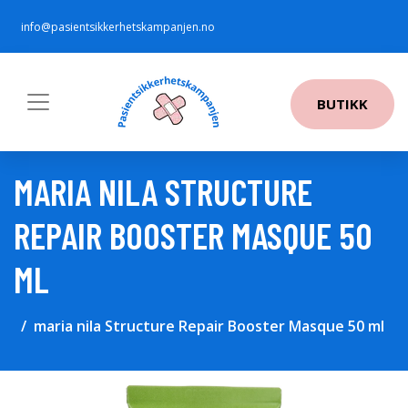
info@pasientsikkerhetskampanjen.no
BUTIKK
MARIA NILA STRUCTURE
REPAIR BOOSTER MASQUE 50
ML
maria nila Structure Repair Booster Masque 50 ml