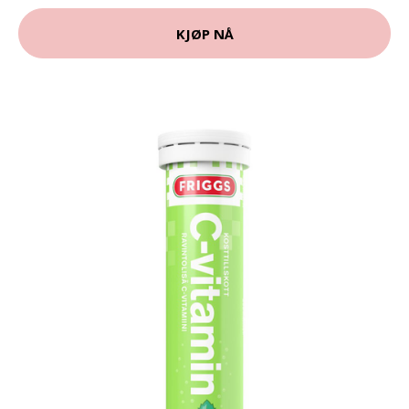
KJØP NÅ