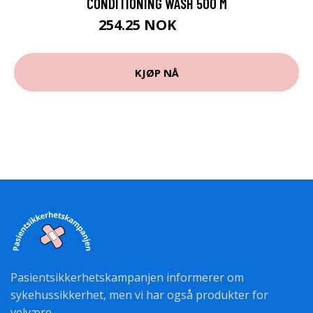
CONDITIONING WASH 500 M
254.25 NOK
339 NOK
KJØP NÅ
Pasientsikkerhetskampanjen informerer om
sykehussikkerhet, men vi har også produkter for
velvære.