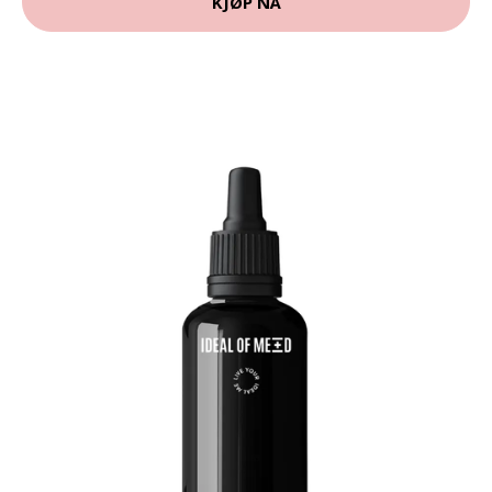
KJØP NÅ