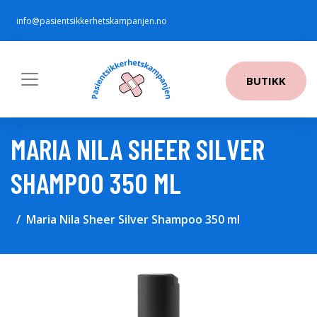
info@pasientsikkerhetskampanjen.no
BUTIKK
MARIA NILA SHEER SILVER
SHAMPOO 350 ML
Maria Nila Sheer Silver Shampoo 350 ml