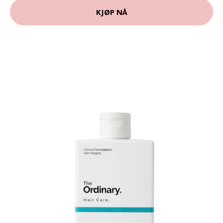
KJØP NÅ