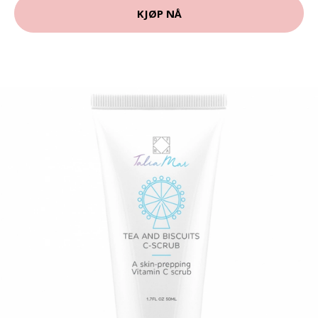
KJØP NÅ