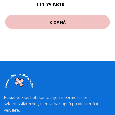
111.75 NOK
149 NOK
KJØP NÅ
Pasientsikkerhetskampanjen informerer om
sykehussikkerhet, men vi har også produkter for
velvære.