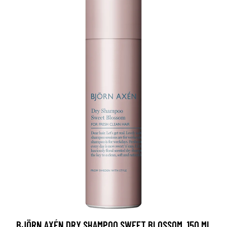
BJÖRN AXÉN DRY SHAMPOO SWEET BLOSSOM, 150 ML