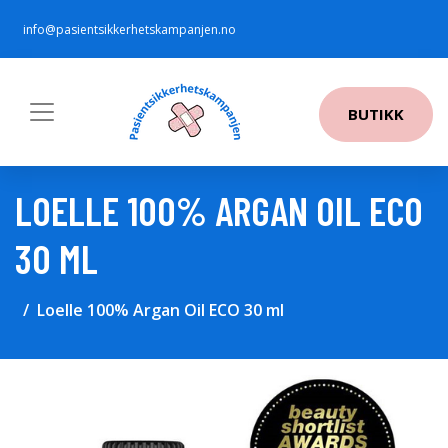
info@pasientsikkerhetskampanjen.no
BUTIKK
LOELLE 100% ARGAN OIL ECO
30 ML
Loelle 100% Argan Oil ECO 30 ml