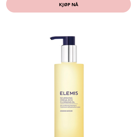
KJØP NÅ