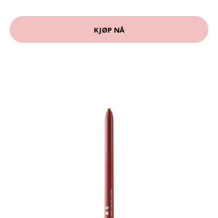
KJØP NÅ