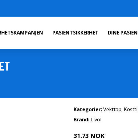
ERHETSKAMPANJEN
PASIENTSIKKERHET
DINE PASIE
LET
Kategorier:
Vekttap
,
Kostt
Brand:
Livol
31.73 NOK
35.25 NOK