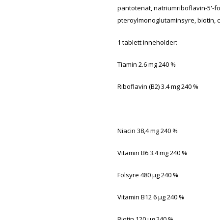
pantotenat, natriumriboflavin-5'-f
pteroylmonoglutaminsyre, biotin,
1 tablett inneholder:
Tiamin
2.6
mg
240 %
Riboflavin (B2)
3.4
mg
240 %
Niacin
38,4
mg
240 %
Vitamin B6
3.4
mg
240 %
Folsyre
480
µg
240 %
Vitamin B12
6
µg
240 %
Biotin
120
µg
240 %