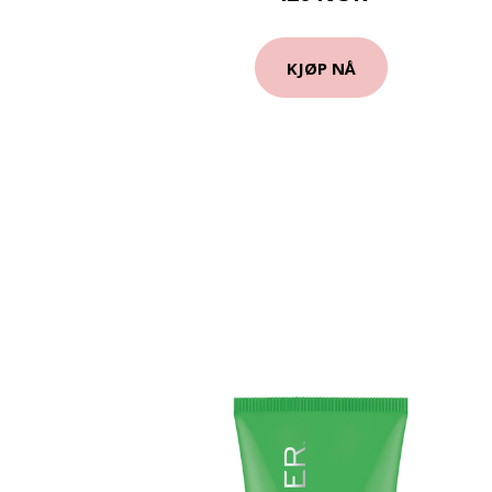
KJØP NÅ