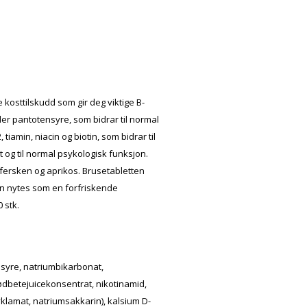
 kosttilskudd som gir deg viktige B-
er pantotensyre, som bidrar til normal
 tiamin, niacin og biotin, som bidrar til
og til normal psykologisk funksjon.
 fersken og aprikos. Brusetabletten
kan nytes som en forfriskende
 stk.
syre, natriumbikarbonat,
ødbetejuicekonsentrat, nikotinamid,
yklamat, natriumsakkarin), kalsium D-