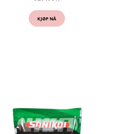
KJØP NÅ