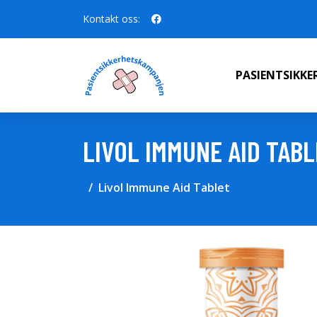
Kontakt oss:
PASIENTSIKK
LIVOL IMMUNE AID TAB
Livol Immune Aid Tablet