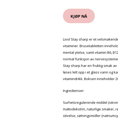
KJØP NÅ
Livol Stay sharp er et velsmakende
vitaminer. Brusetabletten innehold
mental ytelse, samt vitamin B6, B12,
normal funksjon av nervesystemet 
Stay sharp har en fruktig smak av
løses lett opp i et glass vann og 
vitamindrikk. Boksen inneholder 20
Ingredienser:
Surhetsregulerende middel (sitron
maltodekstrin, naturlige smaker, r
stivelse, søtningsmidler (natriumc