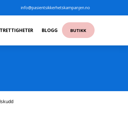
info@pasientsikkerhetskampanjen.no
NTRETTIGHETER
BLOGG
BUTIKK
ilskudd