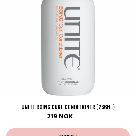
UNITE BOING CURL CONDITIONER (236ML)
219 NOK
274 NOK