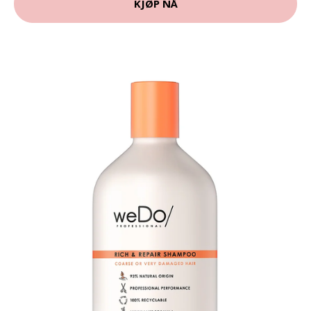
KJØP NÅ