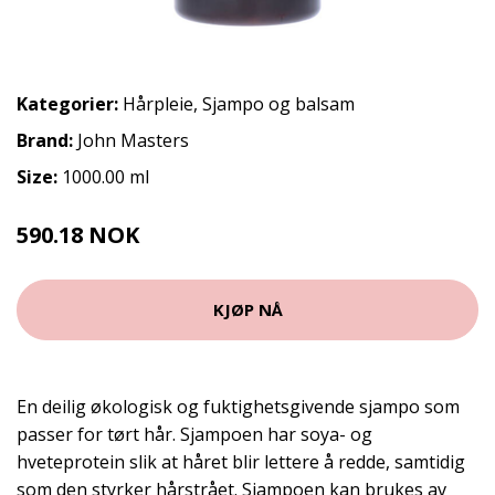
Kategorier:
Hårpleie
,
Sjampo og balsam
Brand:
John Masters
Size:
1000.00 ml
590.18 NOK
655.75 NOK
KJØP NÅ
En deilig økologisk og fuktighetsgivende sjampo som
passer for tørt hår. Sjampoen har soya- og
hveteprotein slik at håret blir lettere å redde, samtidig
som den styrker hårstrået. Sjampoen kan brukes av