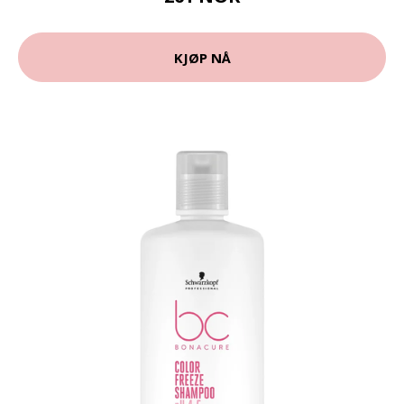
KJØP NÅ