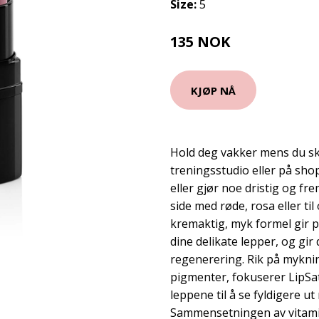
Size:
5
135 NOK
180 NOK
KJØP NÅ
Hold deg vakker mens du sky
treningsstudio eller på shop
eller gjør noe dristig og f
side med røde, rosa eller til
kremaktig, myk formel gir 
dine delikate lepper, og gi
regenerering. Rik på myknin
pigmenter, fokuserer LipSati
leppene til å se fyldigere u
Sammensetningen av vitamin