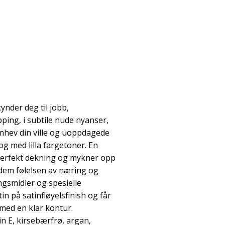
nder deg til jobb,
ping, i subtile nude nyanser,
remhev din ville og uoppdagede
 og med lilla fargetoner. En
perfekt dekning og mykner opp
r dem følelsen av næring og
gsmidler og spesielle
n på satinfløyelsfinish og får
t med en klar kontur.
 E, kirsebærfrø, argan,