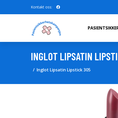
Kontakt oss:
PASIENTSIKK
INGLOT LIPSATIN LIPST
Inglot Lipsatin Lipstick 305