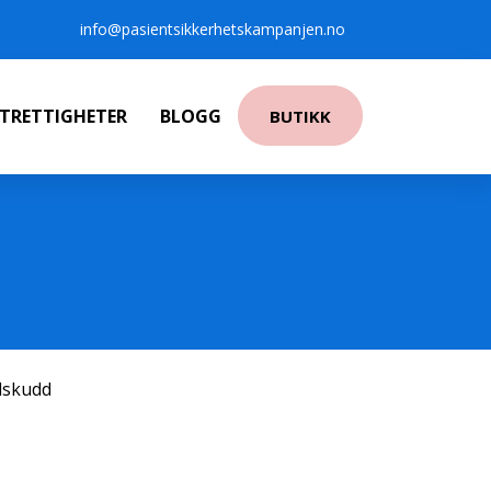
info@pasientsikkerhetskampanjen.no
NTRETTIGHETER
BLOGG
BUTIKK
ilskudd