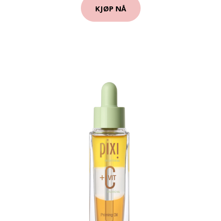
KJØP NÅ