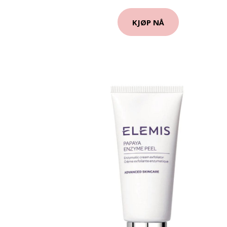
KJØP NÅ