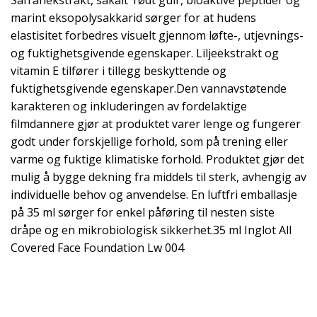
Safranekstrakt, såkalt ‘rødt gull’, bioaktive peptider og
marint eksopolysakkarid sørger for at hudens
elastisitet forbedres visuelt gjennom løfte-, utjevnings-
og fuktighetsgivende egenskaper. Liljeekstrakt og
vitamin E tilfører i tillegg beskyttende og
fuktighetsgivende egenskaper.Den vannavstøtende
karakteren og inkluderingen av fordelaktige
filmdannere gjør at produktet varer lenge og fungerer
godt under forskjellige forhold, som på trening eller
varme og fuktige klimatiske forhold. Produktet gjør det
mulig å bygge dekning fra middels til sterk, avhengig av
individuelle behov og anvendelse. En luftfri emballasje
på 35 ml sørger for enkel påføring til nesten siste
dråpe og en mikrobiologisk sikkerhet.35 ml Inglot All
Covered Face Foundation Lw 004