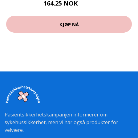
164.25 NOK
219 NOK
KJØP NÅ
Pasientsikkerhetskampanjen informerer om
sykehussikkerhet, men vi har også produkter for
velvære.