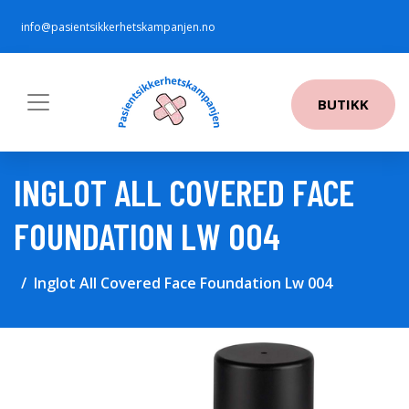
info@pasientsikkerhetskampanjen.no
BUTIKK
INGLOT ALL COVERED FACE
FOUNDATION LW 004
Inglot All Covered Face Foundation Lw 004