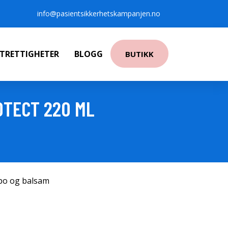
info@pasientsikkerhetskampanjen.no
NTRETTIGHETER
BLOGG
BUTIKK
OTECT 220 ML
po og balsam