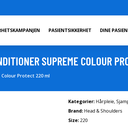
ERHETSKAMPANJEN
PASIENTSIKKERHET
DINE PASIE
NDITIONER SUPREME COLOUR PR
Colour Protect 220 ml
Kategorier:
Hårpleie
,
Sjam
Brand:
Head & Shoulders
Size:
220