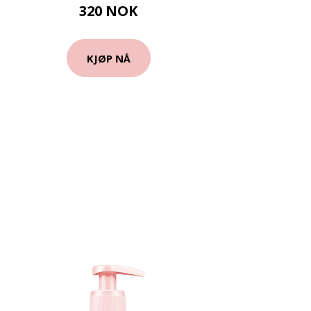
320 NOK
KJØP NÅ