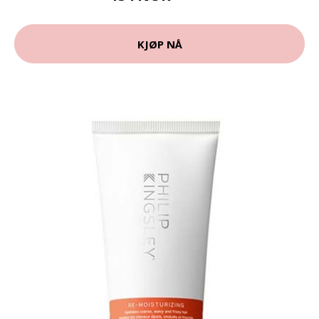
KJØP NÅ