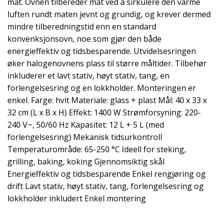
mat. Ovnen tilbereder mat ved å sirkulere den varme
luften rundt maten jevnt og grundig, og krever dermed
mindre tilberedningstid enn en standard
konvenksjonsovn, noe som gjør den både
energieffektiv og tidsbesparende. Utvidelsesringen
øker halogenovnens plass til større måltider. Tilbehør
inkluderer et lavt stativ, høyt stativ, tang, en
forlengelsesring og en lokkholder. Monteringen er
enkel. Farge: hvit Materiale: glass + plast Mål: 40 x 33 x
32 cm (L x B x H) Effekt: 1400 W Strømforsyning: 220-
240 V~, 50/60 Hz Kapasitet: 12 L + 5 L (med
forlengelsesring) Mekanisk tidsurkontroll
Temperaturområde: 65-250 °C Ideell for steking,
grilling, baking, koking Gjennomsiktig skål
Energieffektiv og tidsbesparende Enkel rengjøring og
drift Lavt stativ, høyt stativ, tang, forlengelsesring og
lokkholder inkludert Enkel montering