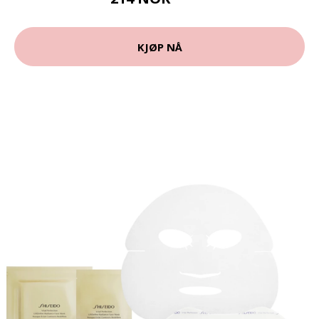
285 NOK
KJØP NÅ