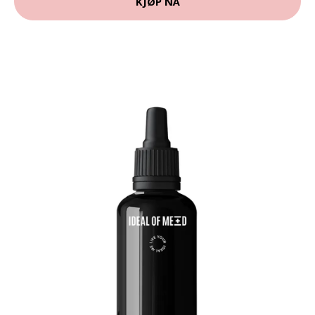
KJØP NÅ