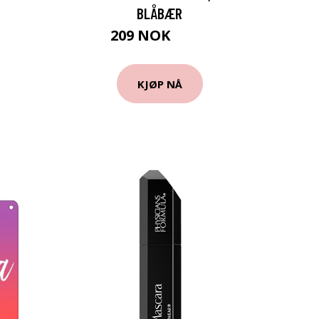
BLÅBÆR
209 NOK
279 NOK
KJØP NÅ