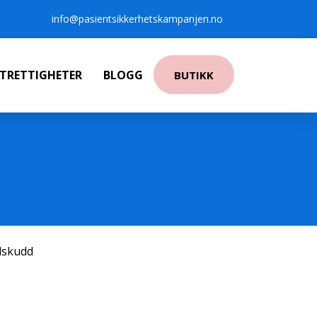
info@pasientsikkerhetskampanjen.no
NTRETTIGHETER
BLOGG
BUTIKK
ilskudd