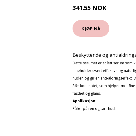
341.55 NOK
379.5 NOK
KJØP NÅ
Beskyttende og antialdring
Dette serumet er et lett serum som k
inneholder svært effektive og natur
huden og gir en anti-aldringseffekt.
36+-konseptet, som hjelper mot fine 
fasthet og glans.
Applikasjon:
Påfør på ren og tørr hud.