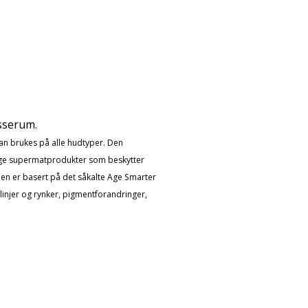
sserum.
an brukes på alle hudtyper. Den
lige supermatprodukter som beskytter
 Den er basert på det såkalte Age Smarter
linjer og rynker, pigmentforandringer,