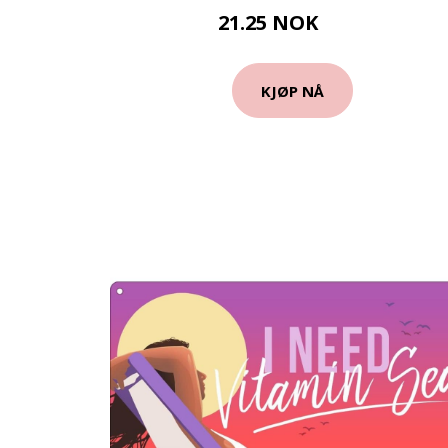
21.25 NOK
25 NOK
KJØP NÅ