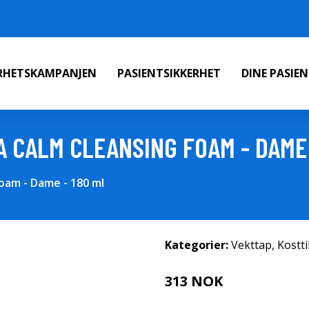
ERHETSKAMPANJEN
PASIENTSIKKERHET
DINE PASIE
A CALM CLEANSING FOAM - DAME 
oam - Dame - 180 ml
Kategorier:
Vekttap
,
Kostt
313 NOK