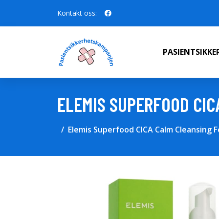
Kontakt oss:
PASIENTSIKK
ELEMIS SUPERFOOD CIC
Elemis Superfood CICA Calm Cleansing F