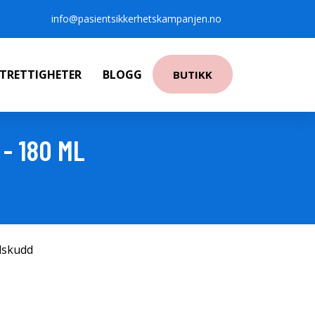
info@pasientsikkerhetskampanjen.no
NTRETTIGHETER
BLOGG
BUTIKK
- 180 ML
ilskudd