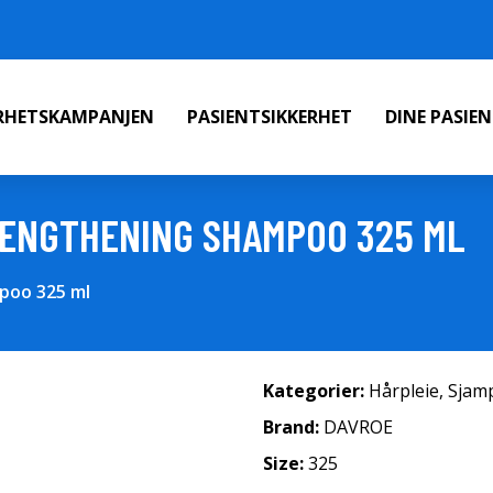
ERHETSKAMPANJEN
PASIENTSIKKERHET
DINE PASIE
RENGTHENING SHAMPOO 325 ML
poo 325 ml
Kategorier:
Hårpleie
,
Sjam
Brand:
DAVROE
Size:
325