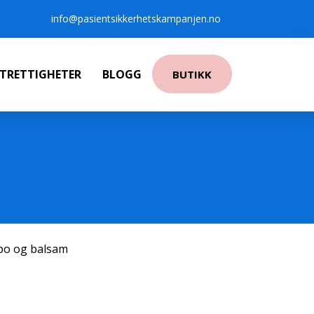
info@pasientsikkerhetskampanjen.no
NTRETTIGHETER
BLOGG
BUTIKK
po og balsam