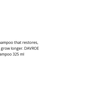
hampoo that restores,
r grow longer. DAVROE
hampoo 325 ml