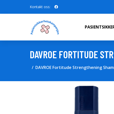
Kontakt oss:
PASIENTSIKK
DAVROE FORTITUDE ST
DAVROE Fortitude Strengthening Sham