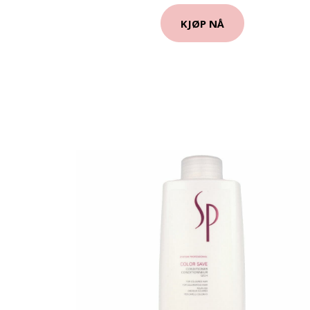
KJØP NÅ