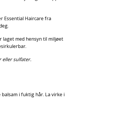
er Essential Haircare fra
deg.
r laget med hensyn til miljøet
esirkulerbar.
eller sulfater.
alsam i fuktig hår. La virke i