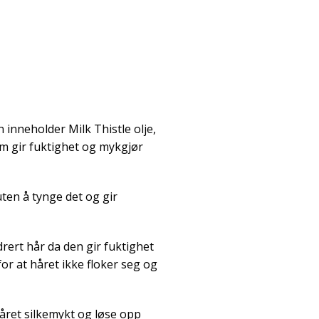
inneholder Milk Thistle olje,
m gir fuktighet og mykgjør
uten å tynge det og gir
rert hår da den gir fuktighet
for at håret ikke floker seg og
 håret silkemykt og løse opp