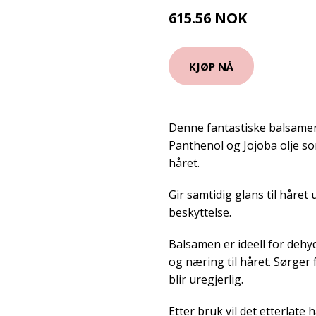
615.56 NOK
683.95 NOK
KJØP NÅ
Denne fantastiske balsamen 
Panthenol og Jojoba olje so
håret.
Gir samtidig glans til håret 
beskyttelse.
Balsamen er ideell for dehyd
og næring til håret. Sørger 
blir uregjerlig.
Etter bruk vil det etterlate