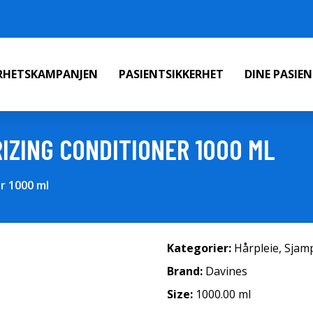
ERHETSKAMPANJEN
PASIENTSIKKERHET
DINE PASIE
IZING CONDITIONER 1000 ML
r 1000 ml
Kategorier:
Hårpleie
,
Sjam
Brand:
Davines
Size:
1000.00 ml