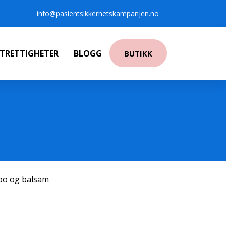
info@pasientsikkerhetskampanjen.no
NTRETTIGHETER
BLOGG
BUTIKK
po og balsam